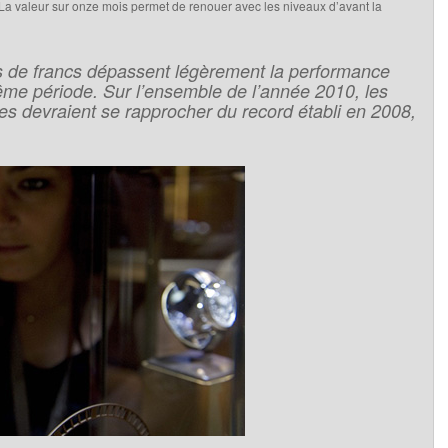
. La valeur sur onze mois permet de renouer avec les niveaux d’avant la
rds de francs dépassent légèrement la performance
ême période. Sur l’ensemble de l’année 2010, les
es devraient se rapprocher du record établi en 2008,