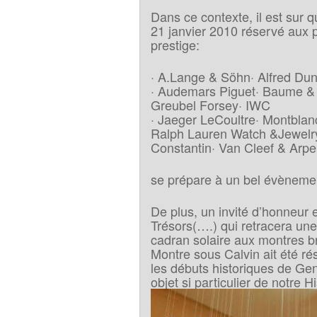
Dans ce contexte, il est sur
21 janvier 2010 réservé aux 
prestige:
· A.Lange & Söhn· Alfred Dunh
· Audemars Piguet· Baume & M
Greubel Forsey· IWC
· Jaeger LeCoultre· Montblanc
Ralph Lauren Watch &Jewelry
Constantin· Van Cleef & Arpe
se prépare à un bel évèneme
De plus, un invité d’honneur 
Trésors(….) qui retracera une
cadran solaire aux montres br
Montre sous Calvin ait été ré
les débuts historiques de Gen
objet si particulier de notre Hi