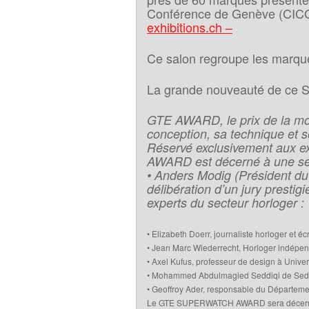
Conférence de Genève (CICG
exhibitions.ch –
Ce salon regroupe les marqu
La grande nouveauté de ce Sa
GTE AWARD, le prix de la mo
conception, sa technique et 
Réservé exclusivement aux
AWARD est décerné à une se
• Anders Modig (Président du
délibération d’un jury prest
experts du secteur horloger :
• Elizabeth Doerr, journaliste horloger et éc
• Jean Marc Wiederrecht, Horloger indépe
• Axel Kufus, professeur de design à Univer
• Mohammed Abdulmagied Seddiqi de Seddiq
• Geoffroy Ader, responsable du Départeme
Le GTE SUPERWATCH AWARD sera décerné lor