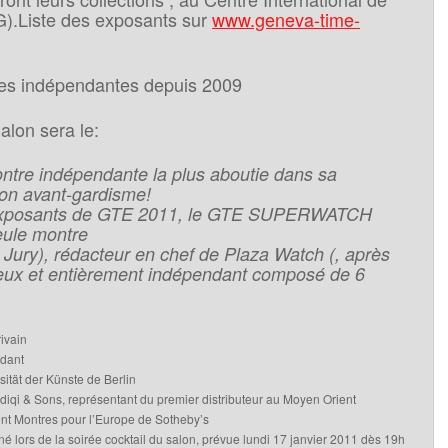
).Liste des exposants sur
www.geneva-time-
es indépendantes depuis 2009
lon sera le:
ntre indépendante la plus aboutie dans sa
son avant-gardisme!
 exposants de GTE 2011, le GTE SUPERWATCH
ule montre
 Jury), rédacteur en chef de Plaza Watch (, après
igieux et entièrement indépendant composé de 6
rivain
ndant
sität der Künste de Berlin
i & Sons, représentant du premier distributeur au Moyen Orient
nt Montres pour l’Europe de Sotheby’s
s de la soirée cocktail du salon, prévue lundi 17 janvier 2011 dès 19h