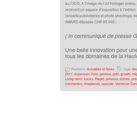
au CICG. A l’image de l’art horloger promu 
recevant un espace d’exposition à l’éditio
(encarts publicitaires et photo shootings
AWARD dépasse CHF 65’000.-
( in communiqué de presse 
Une belle innovation pour un
tous les domaines de la Hau
Posted in:
Actualités et News
Tags:
bea
2011
,
expansion
,
floor
,
geneva
,
gold
,
growth
,
Hi
Living room
,
luxury
,
Piaget
,
precious stones
,
pre
mechanism
,
timepieces
,
upscale
,
Vacheron Cons