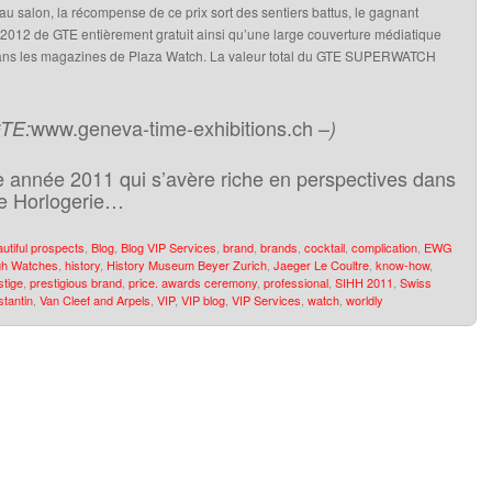
au salon, la récompense de ce prix sort des sentiers battus, le gagnant
n 2012 de GTE entièrement gratuit ainsi qu’une large couverture médiatique
) dans les magazines de Plaza Watch. La valeur total du GTE SUPERWATCH
www.geneva-time-exhibitions.ch –
GTE:
)
e année 2011 qui s’avère riche en perspectives dans
te Horlogerie…
utiful prospects
,
Blog
,
Blog VIP Services
,
brand
,
brands
,
cocktail
,
complication
,
EWG
gh Watches
,
history
,
History Museum Beyer Zurich
,
Jaeger Le Coultre
,
know-how
,
stige
,
prestigious brand
,
price. awards ceremony
,
professional
,
SIHH 2011
,
Swiss
tantin
,
Van Cleef and Arpels
,
VIP
,
VIP blog
,
VIP Services
,
watch
,
worldly