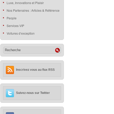
Luxe, Innovations et Plaisir
Nos Partenaires : Articles & Référence
People
Services VIP
Voitures d’exception
Inscrivez vous au flux RSS
Suivez-nous sur Twitter