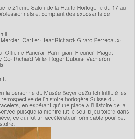
 que le 21ème Salon de la Haute Horlogerie du 17 au
professionnels et comptant des exposants de
ill
ercier· Cartier· JeanRichard· Girard Perregaux·
· Officine Panerai· Parmigiani Fleurier· Piaget·
 Co· Richard Mille· Roger Dubuis· Vacheron
ls
nt.
en la personne du Musée Beyer deZurich intitulé les
 retrospective de l’histoire horlogère Suisse du
acelets, en espérant qu’une place à l’Histoire de la
servée,puisque la montre fut le seul bijou toléré dans
ève, ce qui fut un accélérateur formidable pour cet
stoire.