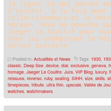
la ligne, ce qui permet au
d’exister, à la fois pour 
collectionneurs et la Pers
Marque, nous ne pouvons qu
Jaeger Le Coultre pour son
nous lui souhaitons le mei
Salons possible.
Posted in:
Actualités et News
Tags:
1930
,
193
classic
,
Deep See
,
device
,
dial
,
exclusive
,
geneva
,
h
homage
,
Jaeger Le Coultre
,
Jura. VIP Blog
,
luxury
,
reissues
,
reverso
,
ruby
,
sealing
,
SIHH
,
size
,
skills
,
s
timepieces
,
tribute
,
ultra thin
,
upscale
,
Vallée de Jou
watches
,
watchmakers