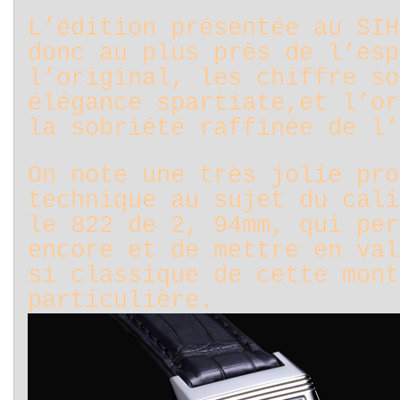
L’édition présentée au SIH
donc au plus près de l’esp
l’original, les chiffre so
élégance spartiate,et l’or
la sobriété raffinée de l’
On note une très jolie pro
technique au sujet du cali
le 822 de 2, 94mm, qui per
encore et de mettre en val
si classique de cette mont
particulière.