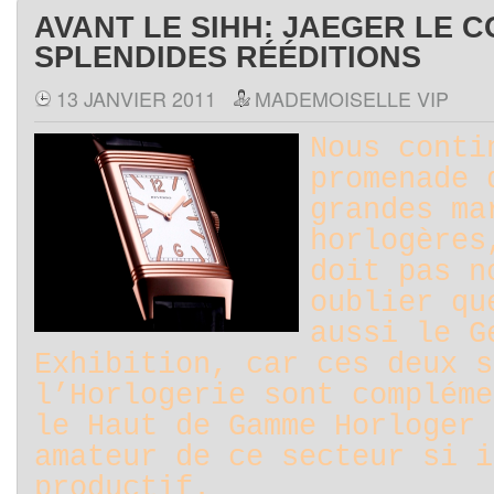
AVANT LE SIHH: JAEGER LE C
SPLENDIDES RÉÉDITIONS
13 JANVIER 2011
MADEMOISELLE VIP
Nous conti
promenade 
grandes ma
horlogères
doit pas n
oublier qu
aussi le G
Exhibition, car ces deux s
l’Horlogerie sont compléme
le Haut de Gamme Horloger 
amateur de ce secteur si i
productif.