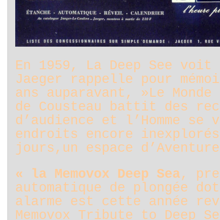
En 1959, La Deep See voit 
Jaeger rappelle pour mémoi
ans auparavant, »Le Monde 
de Cousteau battit des rec
d’audience et l’Homme se v
endroits encore inexplorés
jours,un espace d’Aventure
« la Memovox Deep Sea
, pre
automatique de plongée dot
alarme est cette année rev
Memovox Tribute to Deep Se