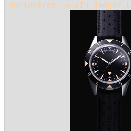
horlogères. « (In Jaeger L