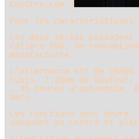
Coultre.com.)
Pour les caractéristiques 
Les deux séries possèdent 
calibre 959, de conception
manufacturée.
L’alternance est de 28800 
rubis, 7.45mm de hauteur, 
, 45 heures d’autonomie, é
bars.
Les fonctions sont heure, 
secondes au centre et alar