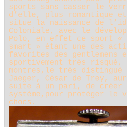
sports sans casser le verr
d’elle, plus romantique et
situe la naissance de l’id
Coloniale, avec le dévelop
Polo, en effet ce sport « 
smart » étant une des acti
favorites des gentlemens e
sportivement très risqué, 
montres,le très distingué 
Jaeger, César de Trey, aur
suite à un pari, de créer 
système,pour protéger le v
chocs.